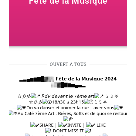
Fête de la Musique
OUVERT A TOUS
▂▃▄▅▆▇█▓▒░ 𝗙𝗲̂𝘁𝗲 𝗱𝗲 𝗹𝗮 𝗠𝘂𝘀𝗶𝗾𝘂𝗲 𝟮𝟬𝟮𝟰
░▒▓█▇▆▅▄▃▂
☆彡彡
𝘙𝘥𝘷 𝘥𝘦𝘷𝘢𝘯𝘵 𝘭𝘦 7𝘦̀𝘮𝘦 𝘢𝘳𝘵
ミミ⛧
☆彡彡
18ℎ30 𝑎̀ 23ℎ15
ミミ⛧
—
On va danser et animer la rue… avec vous
—
Au Café 7ème Art : Bières, Softs et de quoi se restaurez
SHARE |
INVITE |
LIKE
DON’T MISS IT