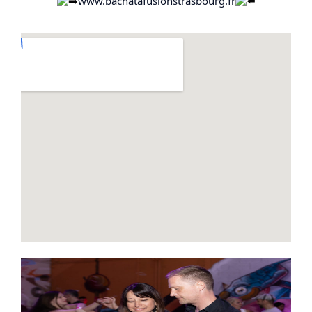
www.bachatafusionstrasbourg.fr